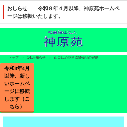
おしらせ 令和８年４月以降、神原苑ホームペ
ージは移転いたします。
トップ
›
14.お知らせ
›
山口ゆめ花博協賛物品の寄贈
令和8年4月
以降、新し
いホームペ
ージに移転
します（こ
ちら）