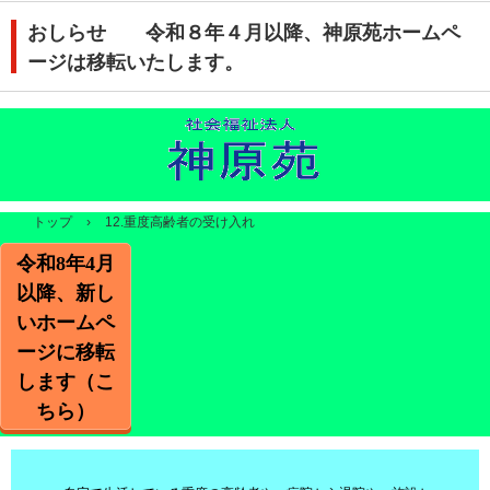
おしらせ 令和８年４月以降、神原苑ホームペ
ージは移転いたします。
トップ
›
12.重度高齢者の受け入れ
令和8年4月
以降、新し
いホームペ
ージに移転
します（こ
ちら）